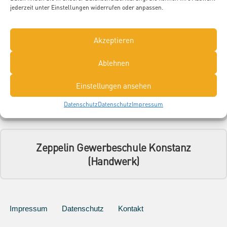
jederzeit unter Einstellungen widerrufen oder anpassen.
Aussteller, die "Klempner*in"
Akzeptieren
ausbilden:
Ablehnen
Einstellungen ansehen
Firma Schäuble Sanitär – Heizung – Klima
Datenschutz
Datenschutz
Impressum
Zeppelin Gewerbeschule Konstanz
(Handwerk)
Impressum
Datenschutz
Kontakt