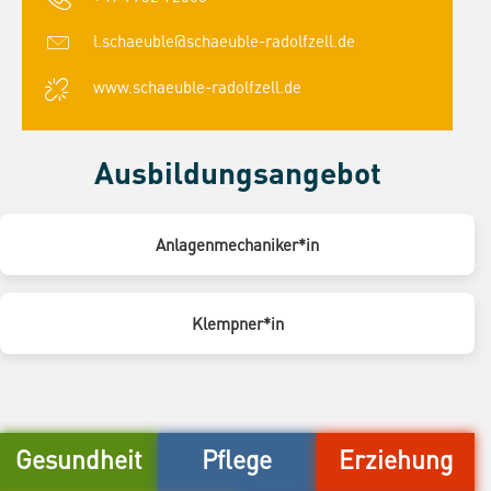
l.schaeuble@schaeuble-radolfzell.de
www.schaeuble-radolfzell.de
Ausbildungsangebot
Anlagenmechaniker*in
Klempner*in
Gesundheit
Pflege
Erziehung