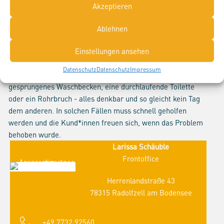
Wie sieht ein normaler Tag als Kundendienst in der
Akzeptieren
Sanitär-, Heizungs- und Klimabranche aus?
Als Kundendienst ist dein Tag oft sehr spontan.
Ablehnen
Normalerweise
stehen die ersten ein bis zwei Termine des Tages schon fest,
Einstellungen ansehen
der Rest wird auf Zuruf gemacht. Und dann wird es
Datenschutz
Datenschutz
Impressum
spannend. Eine ausgefallene Heizung, ein
gesprungenes Waschbecken, eine durchlaufende Toilette
oder ein Rohrbruch - alles denkbar und so gleicht kein Tag
dem anderen. In solchen Fällen muss schnell geholfen
werden und die Kund*innen freuen sich, wenn das Problem
behoben wurde.
Larissa Schäuble
Frontoffice
Herrenlandstraße 43
78315 Radolfzell am Bodensee
+49 7732 92560