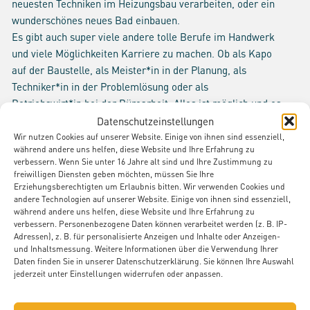
neuesten Techniken im Heizungsbau verarbeiten, oder ein
wunderschönes neues Bad einbauen.
Es gibt auch super viele andere tolle Berufe im Handwerk
und viele Möglichkeiten Karriere zu machen. Ob als Kapo
auf der Baustelle, als Meister*in in der Planung, als
Techniker*in in der Problemlösung oder als
Betriebswirt*in bei der Büroarbeit. Alles ist möglich und es
wird nie langweilig!
Datenschutzeinstellungen
Wir nutzen Cookies auf unserer Website. Einige von ihnen sind essenziell,
Welche Möglichkeiten habe ich bei Euch?
während andere uns helfen, diese Website und Ihre Erfahrung zu
verbessern. Wenn Sie unter 16 Jahre alt sind und Ihre Zustimmung zu
Bei uns gibt es die Möglichkeit eine Ausbildung zum
freiwilligen Diensten geben möchten, müssen Sie Ihre
Anlagenmachinker SHK
Erziehungsberechtigten um Erlaubnis bitten. Wir verwenden Cookies und
und eine Ausbildung zum Blechner zu machen.
andere Technologien auf unserer Website. Einige von ihnen sind essenziell,
während andere uns helfen, diese Website und Ihre Erfahrung zu
Außerdem bieten wir seit neuestem auch das Biberacher-
verbessern. Personenbezogene Daten können verarbeitet werden (z. B. IP-
Modell bei uns an. Hier werden eine Ausbildung (in unserem
Adressen), z. B. für personalisierte Anzeigen und Inhalte oder Anzeigen-
Fall als Anlagenmechaniker) und ein
und Inhaltsmessung. Weitere Informationen über die Verwendung Ihrer
Daten finden Sie in unserer Datenschutzerklärung. Sie können Ihre Auswahl
Studium (in diesem Fall Energie-Ingenieurwesen)
jederzeit unter Einstellungen widerrufen oder anpassen.
verbunden.