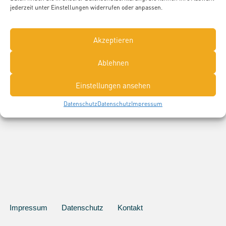
jederzeit unter Einstellungen widerrufen oder anpassen.
Aussteller, die "Landwirt*in"
Akzeptieren
ausbilden:
Ablehnen
Einstellungen ansehen
Datenschutz
Datenschutz
Impressum
Impressum
Datenschutz
Kontakt