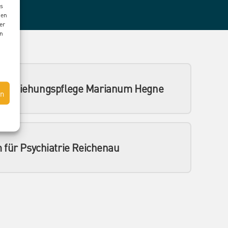
ns
nen
er
en
eilerziehungspflege Marianum Hegne
en
 für Psychiatrie Reichenau