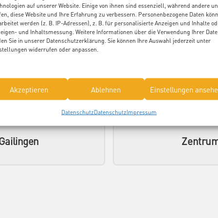
hnologien auf unserer Website. Einige von ihnen sind essenziell, während andere u
fen, diese Website und Ihre Erfahrung zu verbessern. Personenbezogene Daten kön
arbeitet werden (z. B. IP-Adressen), z. B. für personalisierte Anzeigen und Inhalte od
eigen- und Inhaltsmessung. Weitere Informationen über die Verwendung Ihrer Dat
den Sie in unserer Datenschutzerklärung. Sie können Ihre Auswahl jederzeit unter
eger*in" ausbilden:
stellungen widerrufen oder anpassen.
us St. Franziskus
Fachschule für H
Akzeptieren
Ablehnen
Einstellungen anseh
Datenschutz
Datenschutz
Impressum
ailingen
Zentrum