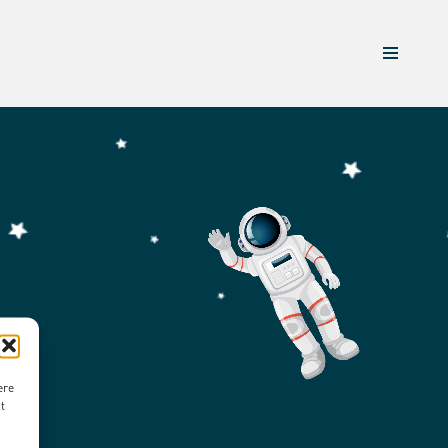
ere
t