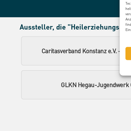
Tec
hel
ver
Anz
fin
Aussteller, die "Heilerziehungspfl
Ein
Caritasverband Konstanz e.V. – Ha
GLKN Hegau-Jugendwerk G