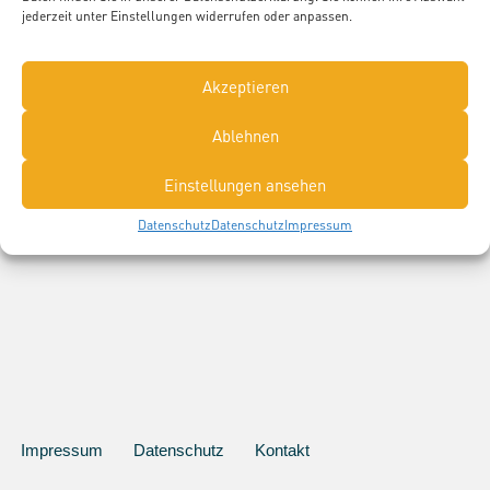
jederzeit unter Einstellungen widerrufen oder anpassen.
Aussteller, die "Bachelor of Arts
Akzeptieren
„Angewandte Pflegewissenschaft“"
Ablehnen
ausbilden:
Einstellungen ansehen
Datenschutz
Datenschutz
Impressum
Impressum
Datenschutz
Kontakt