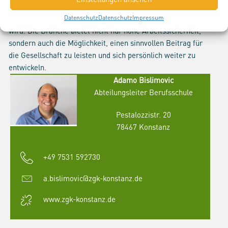
Eine Karriere im Gesundheitswesen zu wählen, ist eine
Entscheidung die von vielen Faktoren positiv beeinflusst
Datenschutz
Datenschutz
Impressum
wird. Die Branche bietet nicht nur hohe Arbeitssicherheit,
sondern auch die Möglichkeit, einen sinnvollen Beitrag für
die Gesellschaft zu leisten und sich persönlich weiter zu
entwickeln.
Adamo Bislimovic
Abteilungsleiter Berufsschule
Pestalozzistr. 20
78467 Konstanz
+49 7531 592730
a.bislimovic@zgk-konstanz.de
www.zgk-konstanz.de