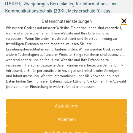
(1BKFH), Zweijähriges Berufskolleg für Informations- und
Kommunikationstechnik (2BKI), Meisterschule für das
Installateur- und Heizungsbauerhandwerk (FMIH),
Datenschutzeinstellungen
Fachschule für Technik (FTED), Technisches Gymnasium (TG)
Wir nutzen Cookies auf unserer Website. Einige von ihnen sind essenziell,
mit drei Profilen, Vorqualifizierungsjahr Arbeit/Beruf (VAB-O)
während andere uns helfen, diese Website und Ihre Erfahrung zu
verbessern. Wenn Sie unter 16 Jahre alt sind und Ihre Zustimmung zu
freiwilligen Diensten geben möchten, müssen Sie Ihre
Warum sollte ich den Beruf der Zahnmedizinischen/r
Erziehungsberechtigten um Erlaubnis bitten. Wir verwenden Cookies und
Fachangestelten/r wählen?
andere Technologien auf unserer Website. Einige von ihnen sind essenziell,
Der Beruf der Zahnmedizinischen Fachangestellten (ZFA) ist
während andere uns helfen, diese Website und Ihre Erfahrung zu
verbessern. Personenbezogene Daten können verarbeitet werden (z. B. IP-
eine gute Wahl, weil er vielfältige Aufgaben, gute
Adressen), z. B. für personalisierte Anzeigen und Inhalte oder Anzeigen-
Zukunftsperspektiven und persönliche
und Inhaltsmessung. Weitere Informationen über die Verwendung Ihrer
Entwicklungsmöglichkeiten bietet. Man hat Kontakt mit
Daten finden Sie in unserer Datenschutzerklärung. Sie können Ihre Auswahl
jederzeit unter Einstellungen widerrufen oder anpassen.
Menschen, kann helfen und lernt ständig dazu. Es können
sowohl medizinische also auch organisatorische
anspruchsvolle Weiterbildungsmöglichkeiten in Anspruch
Akzeptieren
genommen werden.
Ablehnen
Warum sollte man einen Beruf in der
Gesundheitsbranche wählen?
Einstellungen ansehen