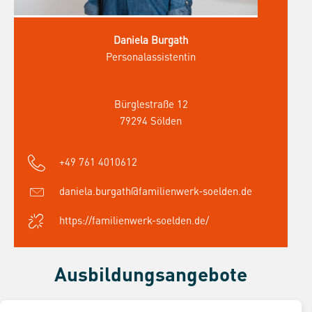
Daniela Burgath
Personalassistentin
Bürglestraße 12
79294 Sölden
+49 761 4010612
daniela.burgath@familienwerk-soelden.de
https://familienwerk-soelden.de/
Ausbildungsangebote