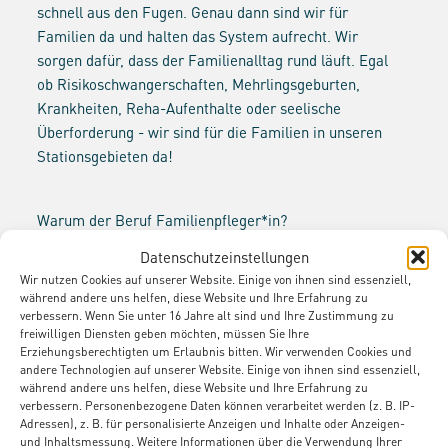
schnell aus den Fugen. Genau dann sind wir für
Familien da und halten das System aufrecht. Wir
sorgen dafür, dass der Familienalltag rund läuft. Egal
ob Risikoschwangerschaften, Mehrlingsgeburten,
Krankheiten, Reha-Aufenthalte oder seelische
Überforderung - wir sind für die Familien in unseren
Stationsgebieten da!
Warum der Beruf Familienpfleger*in?
Richtig ist der Beruf für dich, wenn du Abwechslung liebst,
Datenschutzeinstellungen
mit Menschen zusammenarbeiten möchtest und Freude an
Wir nutzen Cookies auf unserer Website. Einige von ihnen sind essenziell,
Hausarbeit hast.
während andere uns helfen, diese Website und Ihre Erfahrung zu
In dem Beruf kannst du sehr selbständig arbeiten und dich
verbessern. Wenn Sie unter 16 Jahre alt sind und Ihre Zustimmung zu
freiwilligen Diensten geben möchten, müssen Sie Ihre
immer wieder neuen Herausforderungen stellen. Du wirst
Erziehungsberechtigten um Erlaubnis bitten. Wir verwenden Cookies und
dabei super von deinem/deiner Einsatzleiter*in bzw.
andere Technologien auf unserer Website. Einige von ihnen sind essenziell,
Mentor*in und von der Verwaltung unterstützt.
während andere uns helfen, diese Website und Ihre Erfahrung zu
verbessern. Personenbezogene Daten können verarbeitet werden (z. B. IP-
Adressen), z. B. für personalisierte Anzeigen und Inhalte oder Anzeigen-
Wie kann ich Familienpfleger*in werden?
und Inhaltsmessung. Weitere Informationen über die Verwendung Ihrer